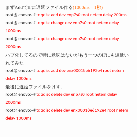
まずAddでIFに遅延ファイル作る
(1000ms＝1秒)
root@lenovo:~#
tc qdisc add dev enp7s0 root netem delay 200ms
root@lenovo:~#
tc qdisc change dev enp7s0 root netem delay
1000ms
root@lenovo:~#
tc qdisc change dev enp7s0 root netem delay
2000ms
ハブ化してるので特に意味はないがもう一つのIFにも遅延い
れてみた
root@lenovo:~#
tc qdisc add dev enx00018e6192e4 root netem
delay 1000ms
最後に遅延ファイルをけす。
root@lenovo:~#
tc qdisc delete dev enp7s0 root netem delay
2000ms
root@lenovo:~#
tc qdisc delete dev enx00018e6192e4 root netem
delay 1000ms