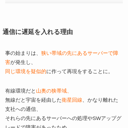
通信に遅延を入れる理由
事の始まりは、
狭い帯域の先にあるサーバーで障
害
が発生し、
同じ環境を疑似的
に作って再現をすることに。
有線環境だと
山奥の狭帯域、
無線だと宇宙を経由した
衛星回線
、かなり離れた
支社への通信、
それらの先にあるサーバーへの処理やSWアップグ
レードで障害があったため