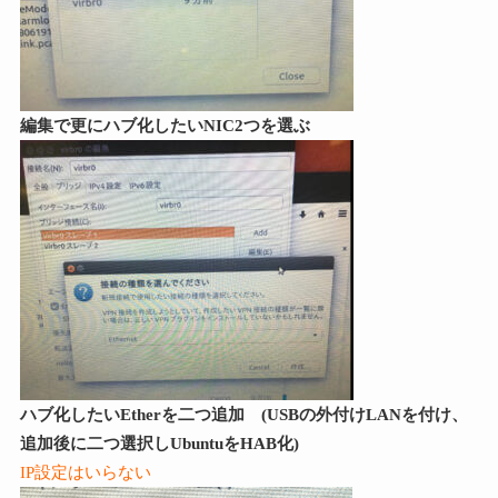
編集で更にハブ化したいNIC2つを選ぶ
ハブ化したいEtherを二つ追加 (USBの外付けLANを付け、
追加後に二つ選択しUbuntuをHAB化)
IP設定はいらない