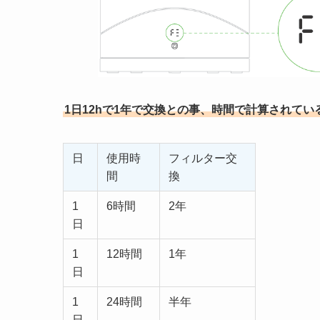
1日12hで1年で交換との事、時間で計算されてい
日
使用時
フィルター交
間
換
1
6時間
2年
日
1
12時間
1年
日
1
24時間
半年
日